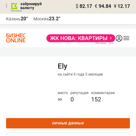
забронируй
$
82.17
€
94.84
¥
12.17
валюту
20°
23.2°
Казань
Москва
Ely
на сайте 4 года 5 месяцев
место
репутация
комментарии
∞
0
152
личные данные