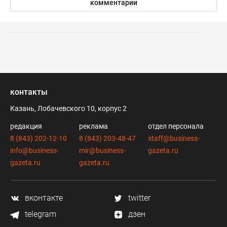
комментарии
контакты
Казань, Лобачевского 10, корпус 2
редакция
реклама
отдел персонала
8 (843) 202-12-10
8 (843) 203-48-47
staff@business-
info@business-
mir@business-
gazeta.ru
gazeta.ru
gazeta.ru
вконтакте
twitter
telegram
дзен