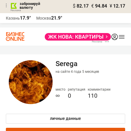
забронируй
$
82.17
€
94.84
¥
12.17
валюту
17.9°
21.9°
Казань
Москва
Serega
на сайте 4 года 5 месяцев
место
репутация
комментарии
∞
0
110
личные данные