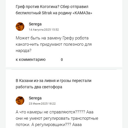
Греф против Когогина? Сбер отправил
беспилотный Sitrak на родину «КАМАЗа»
Serega
14 Августа 2025
15:52
Может быть на замену Грефу робота
какого-нить придумают полезного для
народа?
к комментарию
0
В Казани из-за ливня и грозы перестали
работать два светофора
Serega
23 Июля 2025
18:22
А что камеры не справляются????? Ааа
они не умеют регулировать транспортные
потоки. А регулировщики??? Аааа