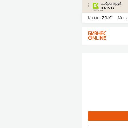
забронируй
валюту
24.2°
Казань
Моск