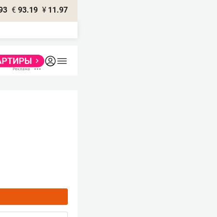
93
€
93.19
¥
11.97