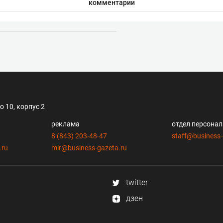
комментарии
 10, корпус 2
реклама
отдел персона
8 (843) 203-48-47
staff@business-
.ru
mir@business-gazeta.ru
twitter
дзен