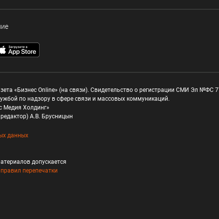
ние
зета «Бизнес Online» (на связи). Свидетельство о регистрации СМИ Эл №ФС 77
ужбой по надзору в сфере связи и массовых коммуникаций.
с Медия Холдинг»
редактор) А.В. Брусницын
ых данных
атериалов допускается
и
правил перепечатки