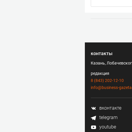
контакты
Казань, Лобачевского
редакция
8 (843) 202-12-10
info@business-gazeta
вконтакте
telegram
youtube