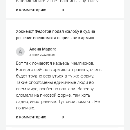
В поликлинике 21 нет вакцины Спутник V
к комментарию
0
Хоккеист Федотов подал жалобу в суд на
решение военкомата о призыве в армию
Алена Марага
3 Июля 2022
08:36
Вот так ломаются карьеры чемпионов.
Если его сейчас в армию отправить, очень
будет трудно вернуться в ту же форму.
Такие спортсмены единичные люди во
всем мире, особенно вратари. Валееву
сломали на пиковой форме, там хоть
ладно, иностранные. Тут свои ломают. Не
понимаю.
к комментарию
0