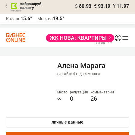
забронируй
$
80.93
€
93.19
¥
11.97
валюту
15.6°
19.5°
Казань
Москва
Алена Марага
на сайте 4 года 4 месяца
место
репутация
комментарии
∞
0
26
личные данные