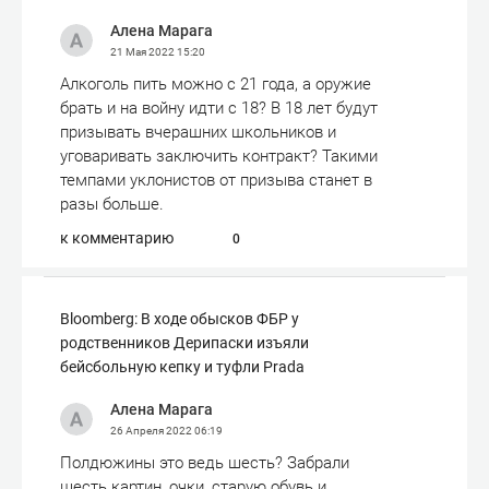
Алена Марага
21 Мая 2022
15:20
Алкоголь пить можно с 21 года, а оружие
брать и на войну идти с 18? В 18 лет будут
призывать вчерашних школьников и
уговаривать заключить контракт? Такими
темпами уклонистов от призыва станет в
разы больше.
к комментарию
0
Bloomberg: В ходе обысков ФБР у
родственников Дерипаски изъяли
бейсбольную кепку и туфли Prada
Алена Марага
26 Апреля 2022
06:19
Полдюжины это ведь шесть? Забрали
шесть картин, очки, старую обувь и