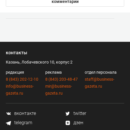
комментарии
контакты
Казань, Лобачевского 10, корпус 2
редакция
реклама
отдел персонала
8 (843) 202-12-10
8 (843) 203-48-47
staff@business-
info@business-
mir@business-
gazeta.ru
gazeta.ru
gazeta.ru
вконтакте
twitter
telegram
дзен