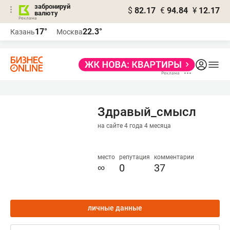
забронируй
$
82.17
€
94.84
¥
12.17
валюту
17°
22.3°
Казань
Москва
Здравый_смысл
на сайте 4 года 4 месяца
место
репутация
комментарии
∞
0
37
личные данные