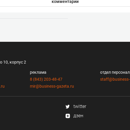
комментарии
 10, корпус 2
реклама
отдел персона
8 (843) 203-48-47
staff@business-
.ru
mir@business-gazeta.ru
twitter
дзен