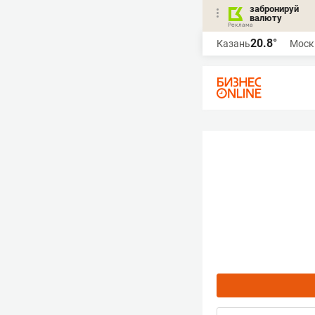
забронируй
валюту
20.8°
Казань
Моск