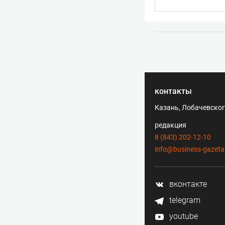
контакты
Казань, Лобачевского
редакция
8 (843) 202-12-10
info@business-gazeta
вконтакте
telegram
youtube