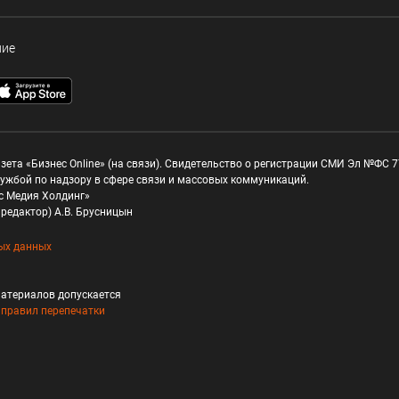
ние
зета «Бизнес Online» (на связи). Свидетельство о регистрации СМИ Эл №ФС 77
ужбой по надзору в сфере связи и массовых коммуникаций.
с Медия Холдинг»
редактор) А.В. Брусницын
ых данных
атериалов допускается
и
правил перепечатки