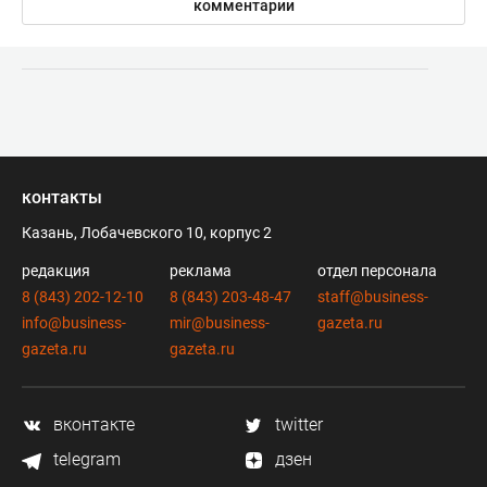
комментарии
контакты
Казань, Лобачевского 10, корпус 2
редакция
реклама
отдел персонала
8 (843) 202-12-10
8 (843) 203-48-47
staff@business-
info@business-
mir@business-
gazeta.ru
gazeta.ru
gazeta.ru
вконтакте
twitter
telegram
дзен