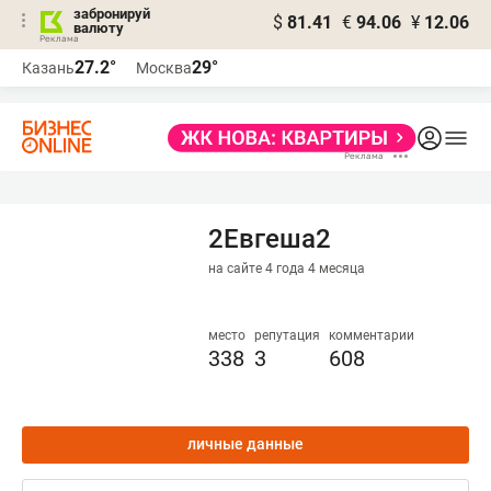
забронируй
$
81.41
€
94.06
¥
12.06
валюту
27.2°
29°
Казань
Москва
2Евгеша2
на сайте 4 года 4 месяца
место
репутация
комментарии
338
3
608
личные данные