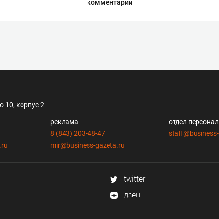
комментарии
 10, корпус 2
реклама
отдел персона
8 (843) 203-48-47
staff@business-
.ru
mir@business-gazeta.ru
twitter
дзен