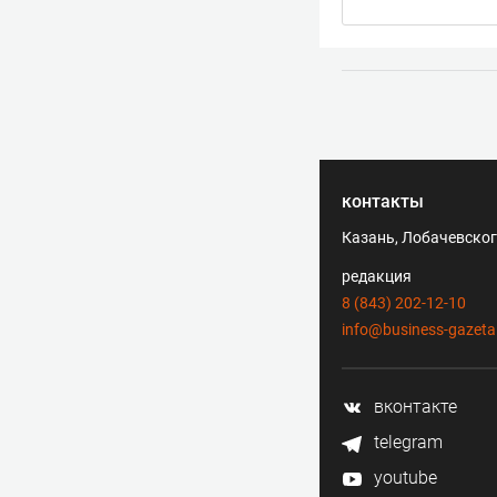
контакты
Казань, Лобачевского
редакция
8 (843) 202-12-10
info@business-gazeta
вконтакте
telegram
youtube