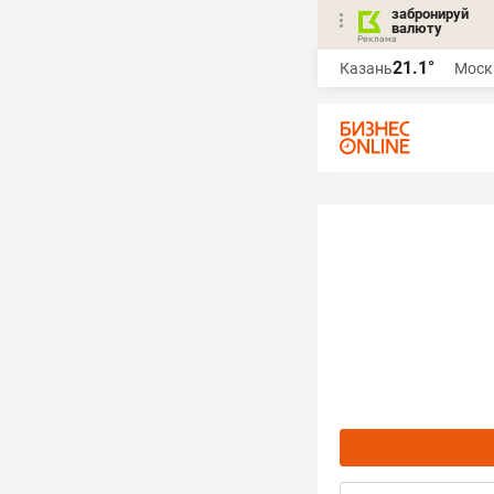
забронируй
валюту
21.1°
Казань
Моск