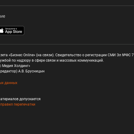
ние
зета «Бизнес Online» (на связи). Свидетельство о регистрации СМИ Эл №ФС 77
ужбой по надзору в сфере связи и массовых коммуникаций.
с Медия Холдинг»
редактор) А.В. Брусницын
ых данных
атериалов допускается
и
правил перепечатки