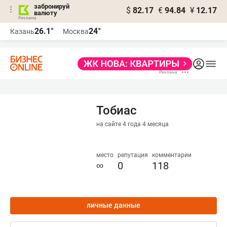
забронируй
$
82.17
€
94.84
¥
12.17
валюту
26.1°
24°
Казань
Москва
Тобиас
на сайте 4 года 4 месяца
место
репутация
комментарии
∞
0
118
личные данные