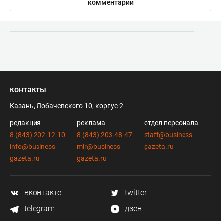
комментарии
контакты
Казань, Лобачевского 10, корпус 2
редакция
реклама
отдел персонала
8 (843) 202-12-10
8 (843) 203-48-47
staff@business-
info@business-
mir@business-
gazeta.ru
gazeta.ru
gazeta.ru
вконтакте
twitter
telegram
дзен