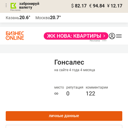
забронируй
$
82.17
€
94.84
¥
12.17
валюту
20.6°
20.7°
Казань
Москва
Гонсалес
на сайте 4 года 4 месяца
место
репутация
комментарии
∞
0
122
личные данные