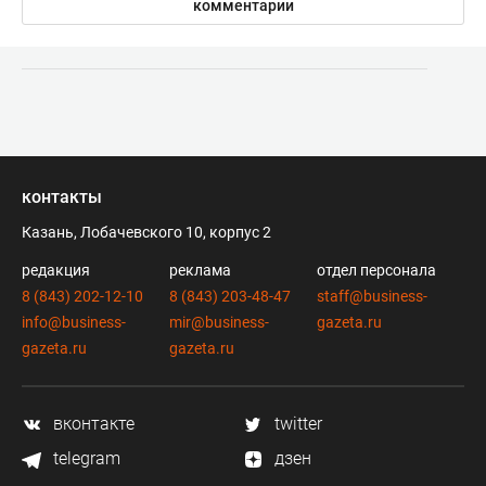
комментарии
контакты
Казань, Лобачевского 10, корпус 2
редакция
реклама
отдел персонала
8 (843) 202-12-10
8 (843) 203-48-47
staff@business-
info@business-
mir@business-
gazeta.ru
gazeta.ru
gazeta.ru
вконтакте
twitter
telegram
дзен