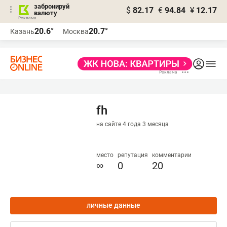
забронируй
$
82.17
€
94.84
¥
12.17
валюту
20.6°
20.7°
Казань
Москва
fh
на сайте 4 года 3 месяца
место
репутация
комментарии
∞
0
20
личные данные