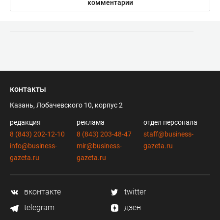
комментарии
контакты
Казань, Лобачевского 10, корпус 2
редакция
реклама
отдел персонала
8 (843) 202-12-10
8 (843) 203-48-47
staff@business-
info@business-
mir@business-
gazeta.ru
gazeta.ru
gazeta.ru
вконтакте
twitter
telegram
дзен