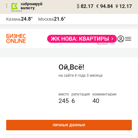
забронируй
$
82.17
€
94.84
¥
12.17
валюту
24.8°
21.6°
Казань
Москва
Ой,Всё!
на сайте 4 года 3 месяца
место
репутация
комментарии
245
6
40
личные данные