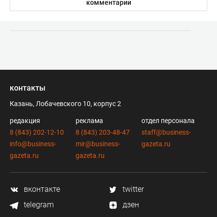
комментарии
контакты
Казань, Лобачевского 10, корпус 2
редакция
реклама
отдел персонала
8 (843) 202-12-10
8 (843) 203-48-47
staff@business-
info@business-
mir@business-
gazeta.ru
gazeta.ru
gazeta.ru
вконтакте
twitter
telegram
дзен