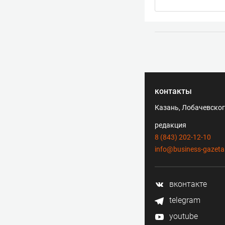
контакты
Казань, Лобачевского
редакция
8 (843) 202-12-10
info@business-gazeta
вконтакте
telegram
youtube