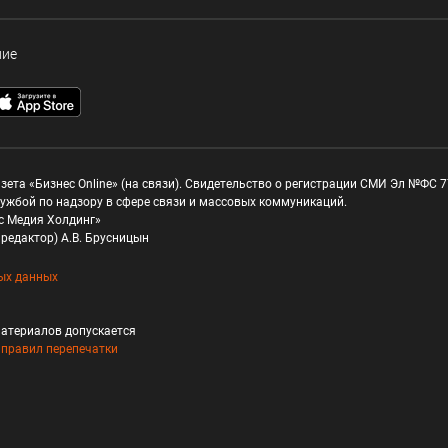
ние
зета «Бизнес Online» (на связи). Свидетельство о регистрации СМИ Эл №ФС 77
ужбой по надзору в сфере связи и массовых коммуникаций.
с Медия Холдинг»
редактор) А.В. Брусницын
ых данных
атериалов допускается
и
правил перепечатки