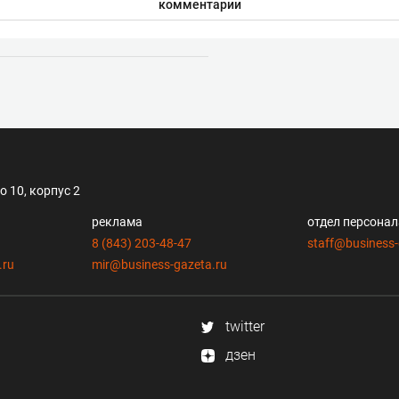
комментарии
 10, корпус 2
реклама
отдел персона
8 (843) 203-48-47
staff@business-
.ru
mir@business-gazeta.ru
twitter
дзен