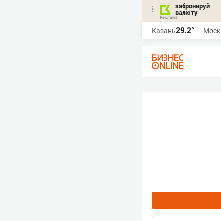
забронируй
валюту
29.2°
Казань
Моск