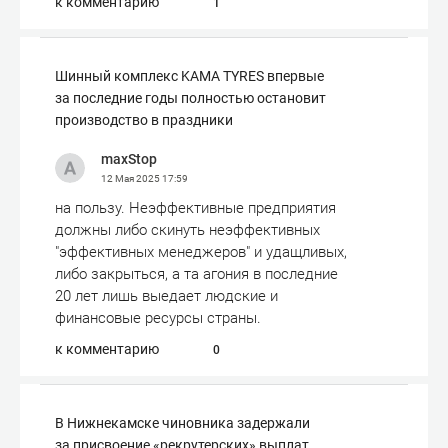
к комментарию
1
Шинный комплекс KAMA TYRES впервые
за последние годы полностью остановит
производство в праздники
maxStop
12 Мая 2025
17:59
на пользу. Неэффективные предприятия
должны либо скинуть неэффективных
"эффективных менеджеров" и удащливых,
либо закрыться, а та агония в последние
20 лет лишь выедает людские и
финансовые ресурсы страны.
к комментарию
0
В Нижнекамске чиновника задержали
за присвоение «рекрутерских» выплат