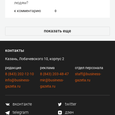
людям?
к комментарию
0
показать еще
контакты
Казань, Лобачевского 10, корпус 2
редакция
реклама
отдел персонала
8 (843) 202-12-10
8 (843) 203-48-47
staff@business-
info@business-
mir@business-
gazeta.ru
gazeta.ru
gazeta.ru
вконтакте
twitter
telegram
дзен