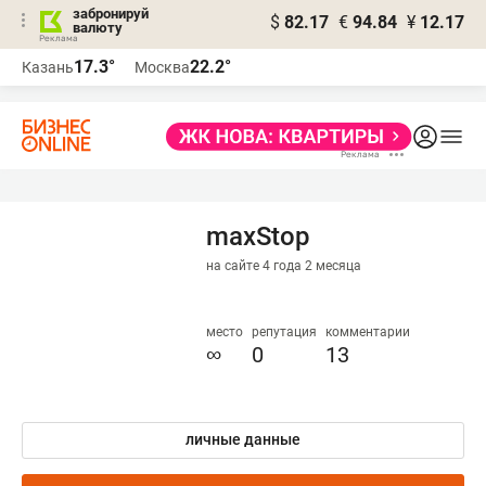
забронируй
$
82.17
€
94.84
¥
12.17
валюту
17.3°
22.2°
Казань
Москва
maxStop
на сайте 4 года 2 месяца
место
репутация
комментарии
∞
0
13
личные данные