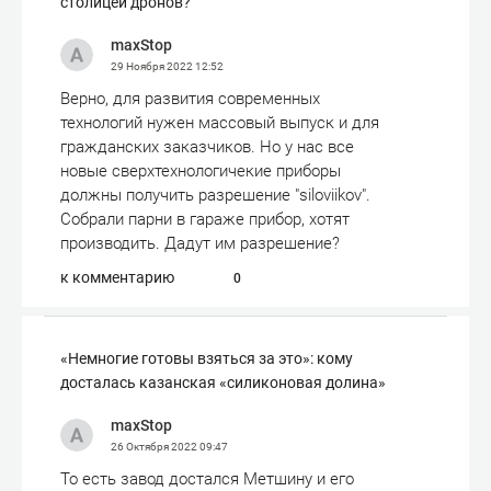
столицей дронов?
maxStop
29 Ноября 2022
12:52
Верно, для развития современных
технологий нужен массовый выпуск и для
гражданских заказчиков. Но у нас все
новые сверхтехнологичекие приборы
должны получить разрешение "siloviikov".
Собрали парни в гараже прибор, хотят
производить. Дадут им разрешение?
к комментарию
0
«Немногие готовы взяться за это»: кому
досталась казанская «силиконовая долина»
maxStop
26 Октября 2022
09:47
То есть завод достался Метшину и его