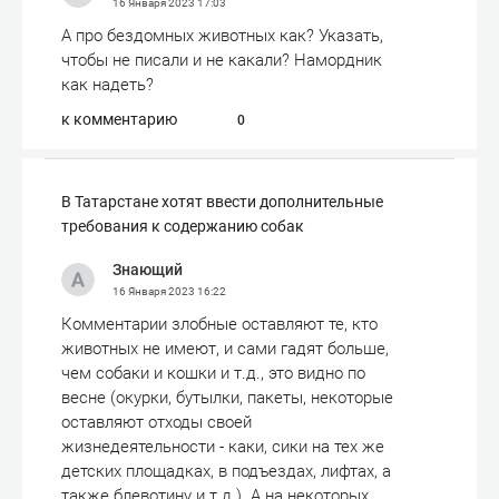
16 Января 2023
17:03
А про бездомных животных как? Указать,
чтобы не писали и не какали? Намордник
как надеть?
к комментарию
0
​В Татарстане хотят ввести дополнительные
требования к содержанию собак
Знающий
16 Января 2023
16:22
Комментарии злобные оставляют те, кто
животных не имеют, и сами гадят больше,
чем собаки и кошки и т.д., это видно по
весне (окурки, бутылки, пакеты, некоторые
оставляют отходы своей
жизнедеятельности - каки, сики на тех же
детских площадках, в подъездах, лифтах, а
также блевотину и т.д.). А на некоторых