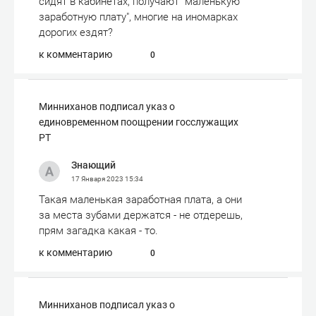
сидят в кабинетах, получают "маленькую
заработную плату", многие на иномарках
дорогих ездят?
к комментарию
0
Минниханов подписал указ о
единовременном поощрении госслужащих
РТ
Знающий
17 Января 2023
15:34
Такая маленькая заработная плата, а они
за места зубами держатся - не отдерешь,
прям загадка какая - то.
к комментарию
0
Минниханов подписал указ о