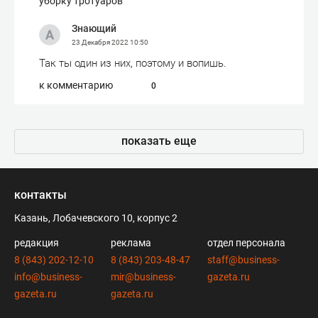
уборку тротуаров
Знающий
23 Декабря 2022
10:50
Так ты один из них, поэтому и вопишь.
к комментарию
0
показать еще
контакты
Казань, Лобачевского 10, корпус 2
редакция
реклама
отдел персонала
8 (843) 202-12-10
8 (843) 203-48-47
staff@business-
info@business-
mir@business-
gazeta.ru
gazeta.ru
gazeta.ru