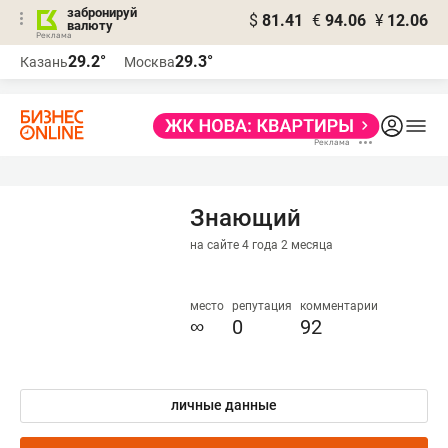
забронируй
$
81.41
€
94.06
¥
12.06
валюту
29.2°
29.3°
Казань
Москва
Знающий
на сайте 4 года 2 месяца
место
репутация
комментарии
∞
0
92
личные данные