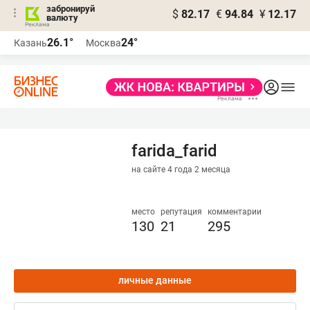
забронируй
$
82.17
€
94.84
¥
12.17
валюту
26.1°
24°
Казань
Москва
farida_farid
на сайте 4 года 2 месяца
место
репутация
комментарии
130
21
295
личные данные