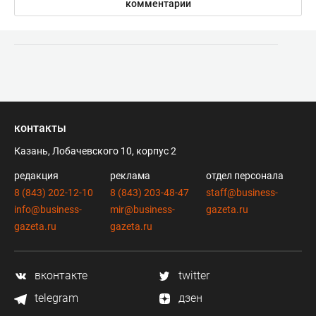
комментарии
контакты
Казань, Лобачевского 10, корпус 2
редакция
реклама
отдел персонала
8 (843) 202-12-10
8 (843) 203-48-47
staff@business-
info@business-
mir@business-
gazeta.ru
gazeta.ru
gazeta.ru
вконтакте
twitter
telegram
дзен