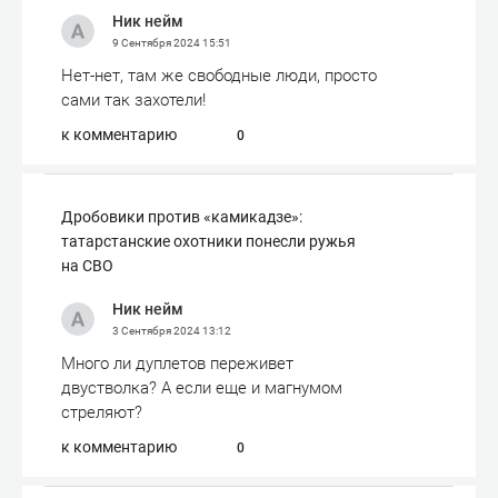
Ник нейм
9 Сентября 2024
15:51
Нет-нет, там же свободные люди, просто
сами так захотели!
к комментарию
0
Дробовики против «камикадзе»:
татарстанские охотники понесли ружья
на СВО
Ник нейм
3 Сентября 2024
13:12
Много ли дуплетов переживет
двустволка? А если еще и магнумом
стреляют?
к комментарию
0