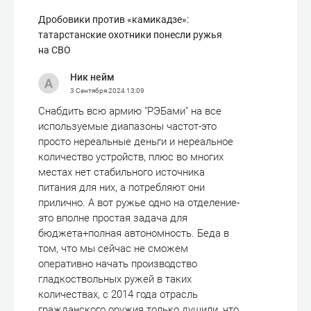
Дробовики против «камикадзе»:
татарстанские охотники понесли ружья
на СВО
Ник нейм
3 Сентября 2024
13:09
Снабдить всю армию "РЭБами" на все
используемые диапазоны частот-это
просто нереальные деньги и нереальное
количество устройств, плюс во многих
местах нет стабильного источника
питания для них, а потребляют они
прилично. А вот ружье одно на отделение-
это вполне простая задача для
бюджета+полная автономность. Беда в
том, что мы сейчас не сможем
оперативно начать производство
гладкоствольных ружей в таких
количествах, с 2014 года отрасль
гражданского оружия только душили, что