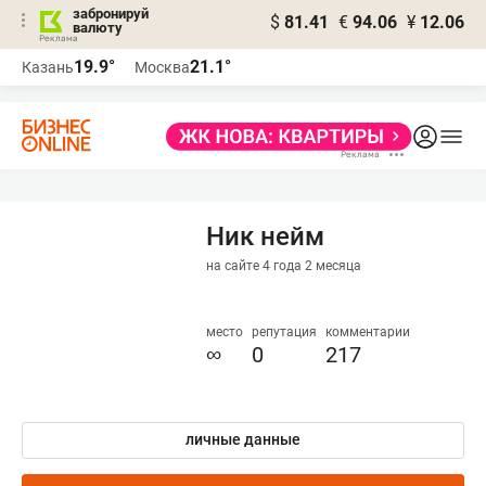
забронируй
$
81.41
€
94.06
¥
12.06
валюту
19.9°
21.1°
Казань
Москва
Ник нейм
на сайте 4 года 2 месяца
место
репутация
комментарии
∞
0
217
личные данные