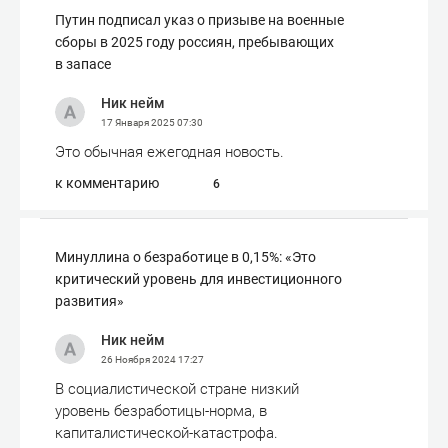
Путин подписал указ о призыве на военные
сборы в 2025 году россиян, пребывающих
в запасе
Ник нейм
17 Января 2025
07:30
Это обычная ежегодная новость.
к комментарию
6
Минуллина о безработице в 0,15%: «Это
критический уровень для инвестиционного
развития»
Ник нейм
26 Ноября 2024
17:27
В социалистической стране низкий
уровень безработицы-норма, в
капиталистической-катастрофа.