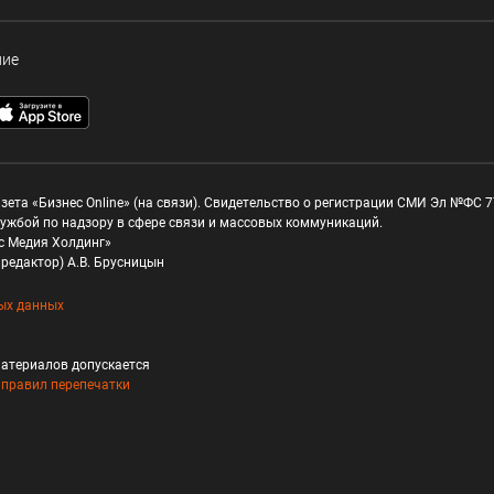
ние
зета «Бизнес Online» (на связи). Свидетельство о регистрации СМИ Эл №ФС 77
ужбой по надзору в сфере связи и массовых коммуникаций.
с Медия Холдинг»
редактор) А.В. Брусницын
ых данных
атериалов допускается
и
правил перепечатки