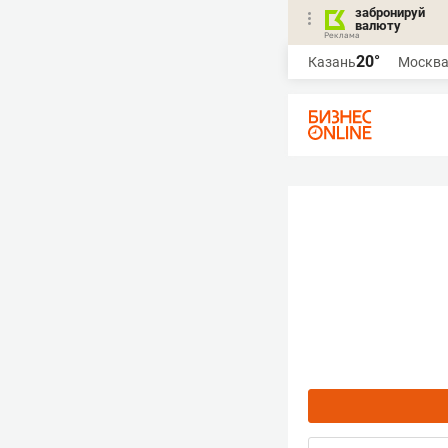
забронируй
валюту
20°
Казань
Москв