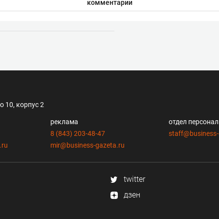
комментарии
 10, корпус 2
реклама
отдел персона
8 (843) 203-48-47
staff@business-
.ru
mir@business-gazeta.ru
twitter
дзен