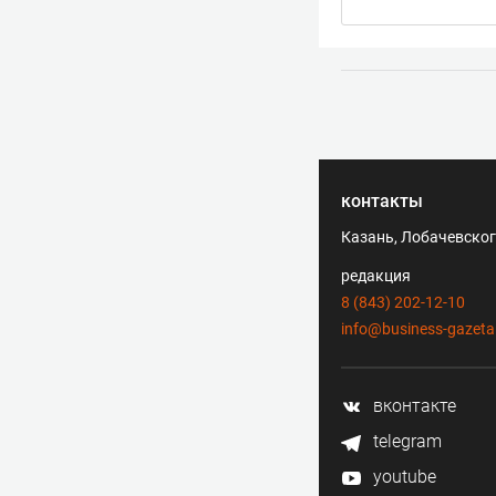
контакты
Казань, Лобачевского
редакция
8 (843) 202-12-10
info@business-gazeta
вконтакте
telegram
youtube