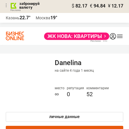
забронируй
$
82.17
€
94.84
¥
12.17
валюту
22.7°
19°
Казань
Москва
Danelina
на сайте 4 года 1 месяц
место
репутация
комментарии
∞
0
52
личные данные