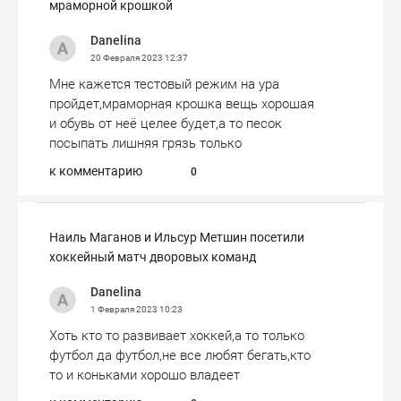
мраморной крошкой
Danelina
20 Февраля 2023
12:37
Мне кажется тестовый режим на ура
пройдет,мраморная крошка вещь хорошая
и обувь от неё целее будет,а то песок
посыпать лишняя грязь только
к комментарию
0
Наиль Маганов и Ильсур Метшин посетили
хоккейный матч дворовых команд
Danelina
1 Февраля 2023
10:23
Хоть кто то развивает хоккей,а то только
футбол да футбол,не все любят бегать,кто
то и коньками хорошо владеет