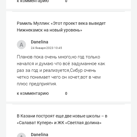
к комментарию
0
Рамиль Муллин: «Этот проект века выведет
Нижнекамск на новый уровень»
Danelina
24 Января 2023
10:45
Планов пока очень много,но год только
начался и думаю что всё задуманное как
раз за год и реализуется,Сибур очень
четко понимает чего он хочет,вот в чем
плюс предприятия.
к комментарию
0
В Казани построят еще две новые школы – в
«Салават Купере» и ЖК «Светлая долина»
Danelina