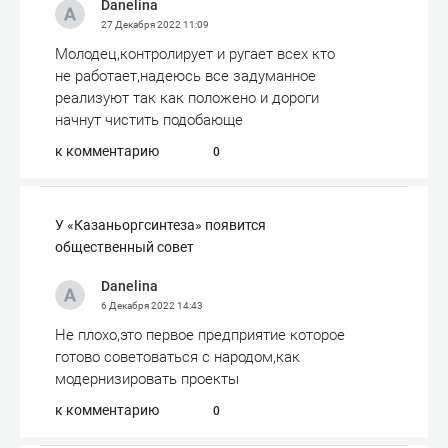
Danelina
27 Декабря 2022
11:09
Молодец,контролирует и ругает всех кто
не работает,надеюсь все задуманное
реализуют так как положено и дороги
начнут чистить подобающе
к комментарию
0
​У «Казаньоргсинтеза» появится
общественный совет
Danelina
6 Декабря 2022
14:43
Не плохо,это первое предприятие которое
готово советоваться с народом,как
модернизировать проекты
к комментарию
0