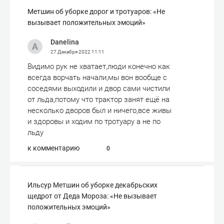
Метшин об уборке дорог и тротуаров: «Не
вызывает положительных эмоций»
Danelina
27 Декабря 2022
11:11
Видимо рук не хватает,люди конечно как
всегда ворчать начали,мы вон вообще с
соседями выходили и двор сами чистили
от льда,потому что трактор занят ещё на
несколько дворов был и ничего,все живы
и здоровы и ходим по тротуару а не по
льду
к комментарию
0
Ильсур Метшин об уборке декабрьских
щедрот от Деда Мороза: «Не вызывает
положительных эмоций»