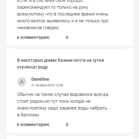
Если эта система себя хорошо
зарекомендует,то только на руку
всем,потому что в последнее время очень
много взяток выявилось и я не только про
чиновников говорю
к комментарию
0
В некоторых домах Казани почти на сутки
отключат воду
Danelina
21 Ноября 2022
10:58
Обычно на такие случаи водовозка всегда
стоит рядом,но тут пока холода не
знаю,поэтому надо заранее воды набрать
в баллоны
к комментарию
0