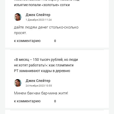
изъятие попали «золотые» сотки
Джек Слейтер
1 Декабря 2023
11:24
дайте людям денег столько-сколько
просят.
к комментарию
0
«В месяц – 150 тысяч рублей, но люди
не хотят работать!»: как глэмпинги
РТ заманивают кадры в деревню
Джек Слейтер
24 Ноября 2023
10:55
Минем бакчам бар-мина житя!
к комментарию
0