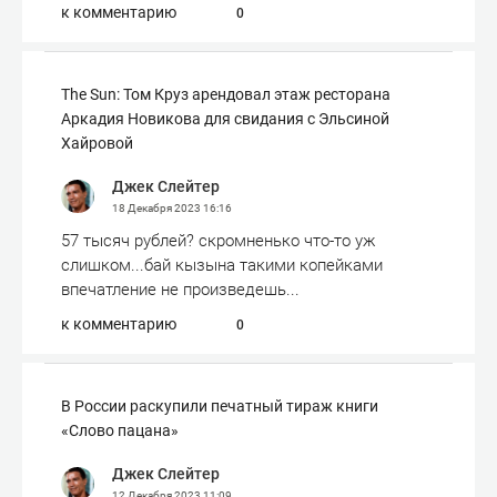
к комментарию
0
The Sun: Том Круз арендовал этаж ресторана
Аркадия Новикова для свидания с Эльсиной
Хайровой
Джек Слейтер
18 Декабря 2023
16:16
57 тысяч рублей? скромненько что-то уж
слишком...бай кызына такими копейками
впечатление не произведешь...
к комментарию
0
В России раскупили печатный тираж книги
«Слово пацана»
Джек Слейтер
12 Декабря 2023
11:09