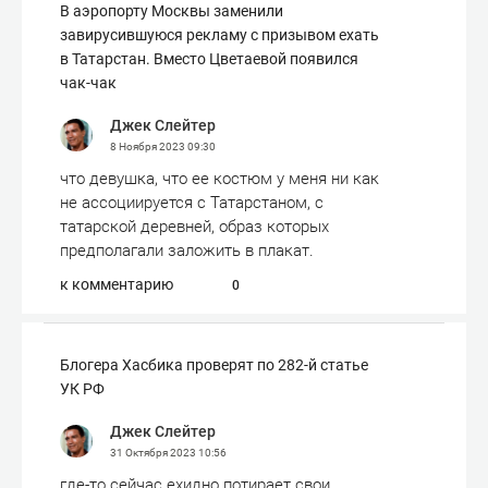
В аэропорту Москвы заменили
завирусившуюся рекламу с призывом ехать
в Татарстан. Вместо Цветаевой появился
чак-чак
Джек Слейтер
8 Ноября 2023
09:30
что девушка, что ее костюм у меня ни как
не ассоциируется с Татарстаном, с
татарской деревней, образ которых
предполагали заложить в плакат.
к комментарию
0
Блогера Хасбика проверят по 282-й статье
УК РФ
Джек Слейтер
31 Октября 2023
10:56
где-то сейчас ехидно потирает свои