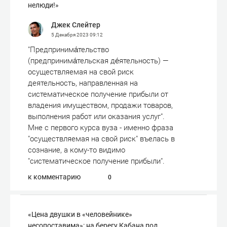
нелюди!»
Джек Слейтер
5 Декабря 2023
09:12
"Предпринима́тельство
(предпринима́тельская де́ятельность) —
осуществляемая на свой риск
деятельность, направленная на
систематическое получение прибыли от
владения имуществом, продажи товаров,
выполнения работ или оказания услуг".
Мне с первого курса вуза - именно фраза
"осуществляемая на свой риск" въелась в
сознание, а кому-то видимо
"систематическое получение прибыли".
к комментарию
0
«Цена двушки в «человейнике»
несопоставима»: на берегу Кабана под