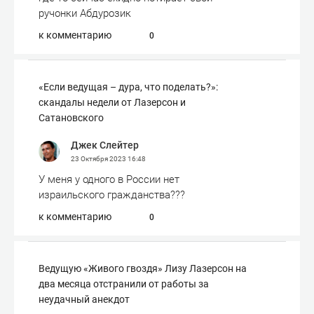
ручонки Абдурозик
к комментарию
0
«Если ведущая – дура, что поделать?»:
скандалы недели от Лазерсон и
Сатановского
Джек Слейтер
23 Октября 2023
16:48
У меня у одного в России нет
израильского гражданства???
к комментарию
0
Ведущую «Живого гвоздя» Лизу Лазерсон на
два месяца отстранили от работы за
неудачный анекдот