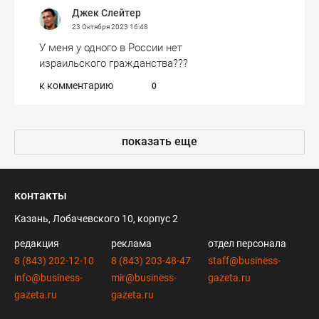
Джек Слейтер
23 Октября 2023
16:48
У меня у одного в России нет
израильского гражданства???
к комментарию
0
показать еще
контакты
Казань, Лобачевского 10, корпус 2
редакция
реклама
отдел персонала
8 (843) 202-12-10
8 (843) 203-48-47
staff@business-
info@business-
mir@business-
gazeta.ru
gazeta.ru
gazeta.ru