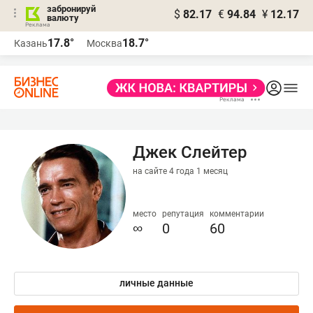
забронируй
$
82.17
€
94.84
¥
12.17
валюту
17.8°
18.7°
Казань
Москва
Джек Слейтер
на сайте 4 года 1 месяц
место
репутация
комментарии
∞
0
60
личные данные