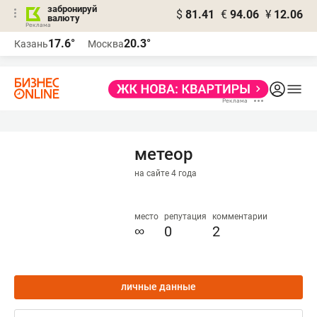
забронируй
$
81.41
€
94.06
¥
12.06
валюту
17.6°
20.3°
Казань
Москва
метеор
на сайте 4 года
место
репутация
комментарии
∞
0
2
личные данные