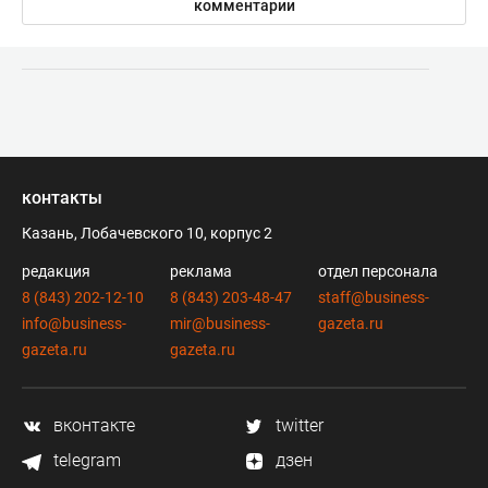
комментарии
контакты
Казань, Лобачевского 10, корпус 2
редакция
реклама
отдел персонала
8 (843) 202-12-10
8 (843) 203-48-47
staff@business-
info@business-
mir@business-
gazeta.ru
gazeta.ru
gazeta.ru
вконтакте
twitter
telegram
дзен