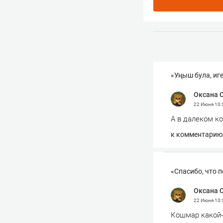
«Уңыш була, иг
Оксана 
22 Июня
10:
А в далеком к
к комментарию
«Спасибо, что 
Оксана 
22 Июня
10:
Кошмар какой-т