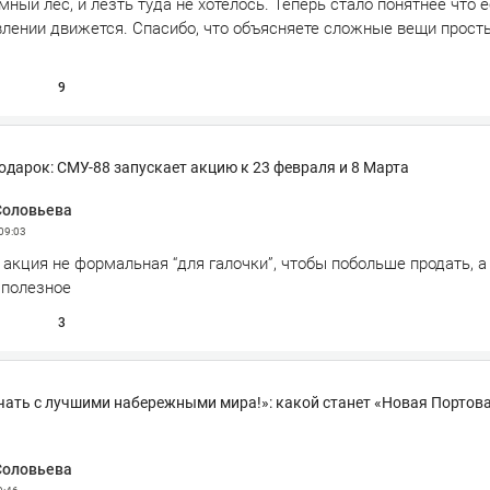
емный лес, и лезть туда не хотелось. Теперь стало понятнее что е
влении движется. Спасибо, что объясняете сложные вещи прос
9
подарок: СМУ-88 запускает акцию к 23 февраля и 8 Марта
Соловьева
09:03
 акция не формальная “для галочки”, чтобы побольше продать, а 
 полезное
3
чать с лучшими набережными мира!»: какой станет «Новая Портова
Соловьева