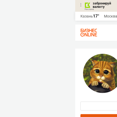
забронируй
валюту
17°
Казань
Москв