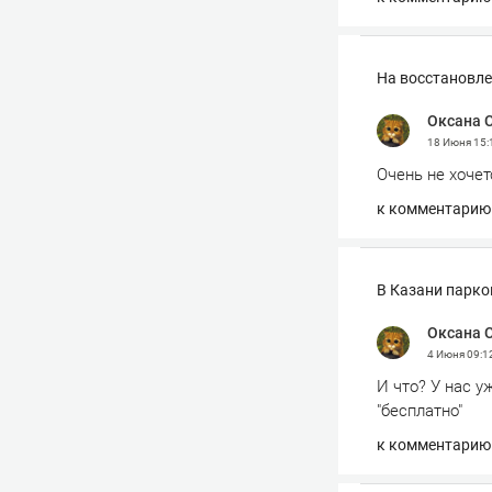
На восстановле
Оксана 
18 Июня
15:
Очень не хоче
к комментарию
В Казани парко
Оксана 
4 Июня
09:1
И что? У нас у
"бесплатно"
к комментарию