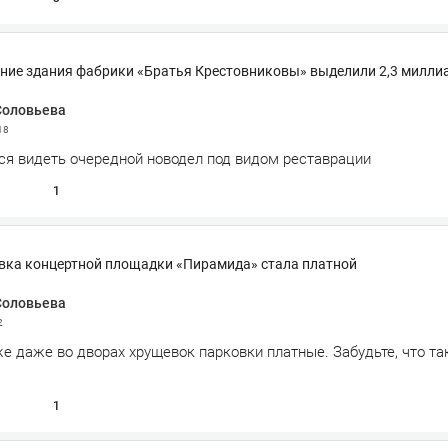
ние здания фабрики «Братья Крестовниковы» выделили 2,3 милли
Соловьева
18
тся видеть очередной новодел под видом реставрации
1
вка концертной площадки «Пирамида» стала платной
Соловьева
2
же даже во дворах хрущевок парковки платные. Забудьте, что та
1