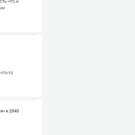
сть что и
тым
что-то
я» к 2040