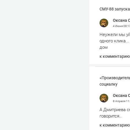
СМУ-88 запуска
Оксана 
4 Июня
08:1
Неужели мы уй
одного клика..
дом
к комментарию
«Производитель
социалку
Оксана 
8 Апреля
11
А Дмитриева см
говорится..
к комментарию