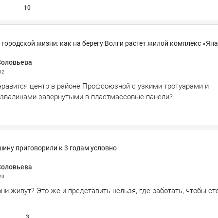
10
городской жизни: как на берегу Волги растет жилой комплекс «Ян
Соловьева
32
нравится центр в районе Профсоюзной с узкими тротуарами и
звалинами завернутыми в пластмассовые панели?
ину приговорили к 3 годам условно
Соловьева
20
ни живут? Это же и представить нельзя, где работать, чтобы ст
3