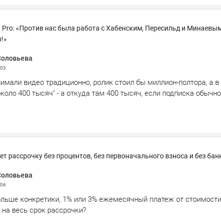
nt Pro: «Против нас была работа с Хабенским, Пересильд и Минаевым
!»
Соловьева
:03
имали видео традиционно, ролик стоил бы миллион-полтора, а в
коло 400 тысяч" - а откуда там 400 тысяч, если подписка обычно
ет рассрочку без процентов, без первоначального взноса и без бан
Соловьева
:06
ольше конкретики, 1% или 3% ежемесячный платеж от стоимост
 на весь срок рассрочки?