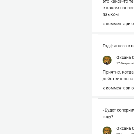
это какой-то т
в каком напра
языком
к комментарию
Год фитнеса в 
Оксана 
17 Февраля
Приятно, когда
действительно
к комментарию
«Будет соперни
году?
Оксана 