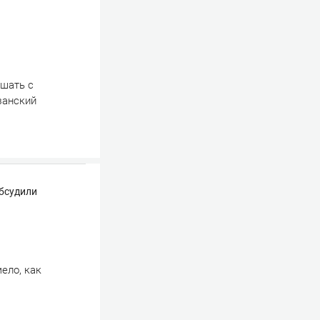
ешать с
занский
обсудили
ело, как