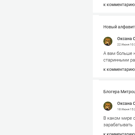
к комментарию
Новый алфавит 
Оксана 
22 Июня
10:
А вам больше 
старинными ра
к комментарию
Блогера Митрош
Оксана 
18 Июня
15:
В каком мире о
зарабатывать
к комментарию