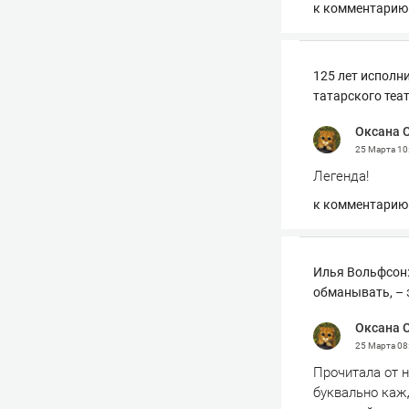
к комментарию
125 лет исполн
татарского теа
Оксана 
25 Марта
10
Легенда!
к комментарию
Илья Вольфсон:
обманывать, – 
Оксана 
25 Марта
08
Прочитала от н
буквально кажд