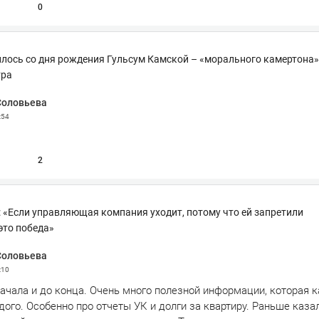
0
илось со дня рождения Гульсум Камской – «морального камертона»
тра
Соловьева
:54
2
 «Если управляющая компания уходит, потому что ей запретили
это победа»
Соловьева
:10
ачала и до конца. Очень много полезной информации, которая к
ого. Особенно про отчеты УК и долги за квартиру. Раньше казал