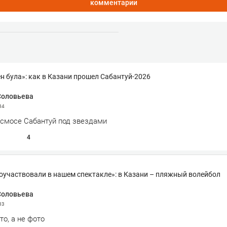
комментарии
ен була»: как в Казани прошел Сабантуй-2026
Соловьева
34
осмосе Сабантуй под звездами
4
поучаствовали в нашем спектакле»: в Казани – пляжный волейбол
Соловьева
33
о, а не фото