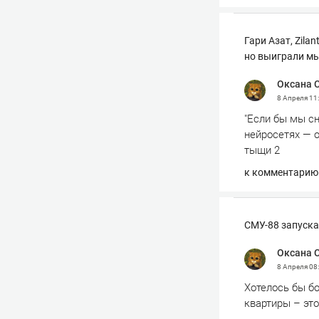
Гари Азат, Zila
но выиграли мы
Оксана 
8 Апреля
11
"Если бы мы сн
нейросетях — о
тыщи 2
к комментарию
СМУ-88 запуска
Оксана 
8 Апреля
08
Хотелось бы б
квартиры – это