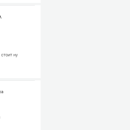
,
 стоит ну
ка
и