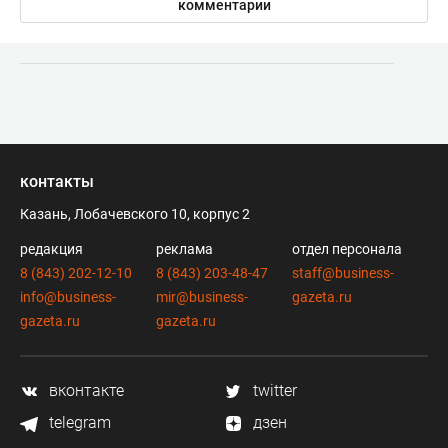
комментарии
контакты
Казань, Лобачевского 10, корпус 2
редакция
реклама
отдел персонала
8 (843) 202-12-10
8 (843) 203-48-47
staff@business-
info@business-
mir@business-
gazeta.ru
gazeta.ru
gazeta.ru
вконтакте
twitter
telegram
дзен