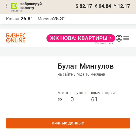
забронируй
$
82.17
€
94.84
¥
12.17
валюту
26.8°
25.3°
Казань
Москва
Булат Мингулов
на сайте 3 года 10 месяцев
место
репутация
комментарии
∞
0
61
личные данные