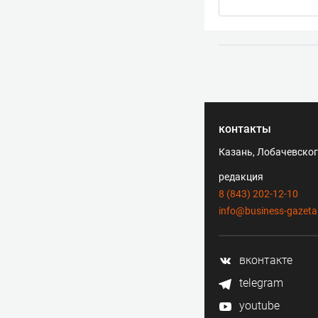
контакты
Казань, Лобачевского
редакция
8 (843) 202-12-10
info@business-gazeta
вконтакте
telegram
youtube