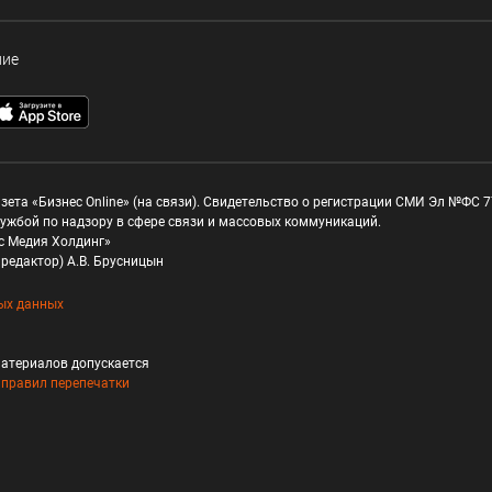
ние
зета «Бизнес Online» (на связи). Свидетельство о регистрации СМИ Эл №ФС 77
ужбой по надзору в сфере связи и массовых коммуникаций.
с Медия Холдинг»
редактор) А.В. Брусницын
ых данных
атериалов допускается
и
правил перепечатки