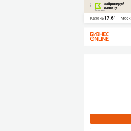
забронируй
валюту
17.6°
Казань
Моск