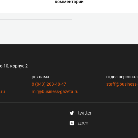
комментарии
 10, корпус 2
реклама
отдел персона
8 (843) 203-48-47
staff@business-
.ru
mir@business-gazeta.ru
twitter
дзен