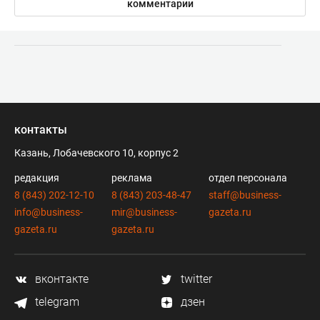
комментарии
контакты
Казань, Лобачевского 10, корпус 2
редакция
реклама
отдел персонала
8 (843) 202-12-10
8 (843) 203-48-47
staff@business-
info@business-
mir@business-
gazeta.ru
gazeta.ru
gazeta.ru
вконтакте
twitter
telegram
дзен