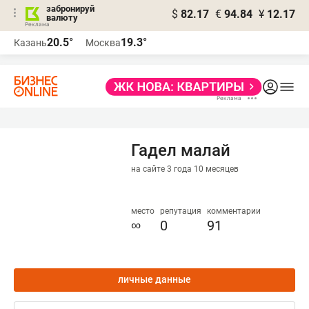
забронируй
$
82.17
€
94.84
¥
12.17
валюту
20.5°
19.3°
Казань
Москва
Гадел малай
на сайте 3 года 10 месяцев
место
репутация
комментарии
∞
0
91
личные данные