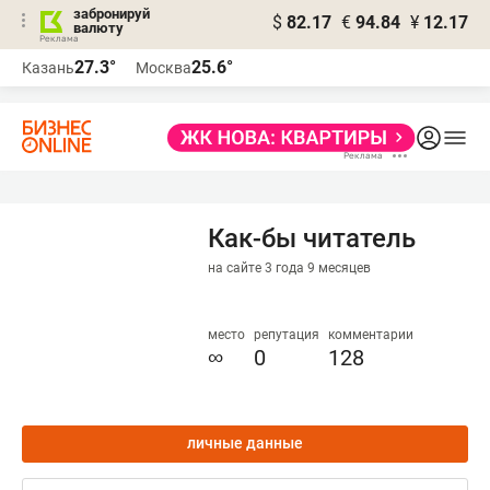
забронируй
$
82.17
€
94.84
¥
12.17
валюту
27.3°
25.6°
Казань
Москва
Как-бы читатель
на сайте 3 года 9 месяцев
место
репутация
комментарии
∞
0
128
личные данные