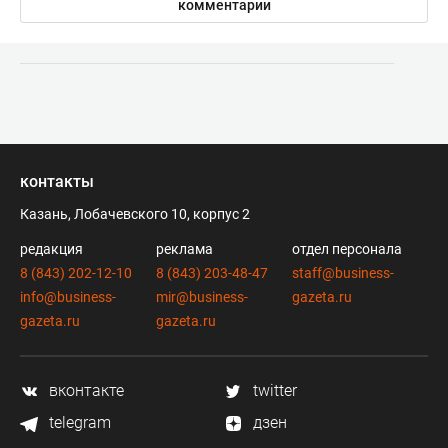
комментарии
контакты
Казань, Лобачевского 10, корпус 2
редакция
реклама
отдел персонала
8 (843) 202-12-10
8 (843) 203-48-47
staff@business-
info@business-
mir@business-
gazeta.ru
gazeta.ru
gazeta.ru
вконтакте
twitter
telegram
дзен