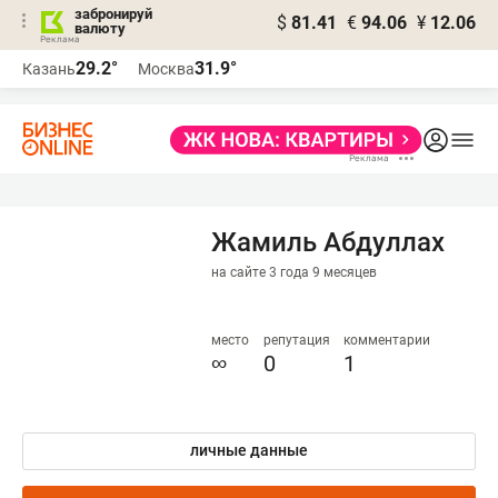
забронируй
$
81.41
€
94.06
¥
12.06
валюту
29.2°
31.9°
Казань
Москва
Жамиль Абдуллах
на сайте 3 года 9 месяцев
место
репутация
комментарии
∞
0
1
личные данные