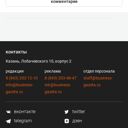
комментарии
контакты
Казань, Лобачевского 10, корпус 2
редакция
реклама
отдел персонала
8 (843) 202-12-10
8 (843) 203-48-47
staff@business-
info@business-
mir@business-
gazeta.ru
gazeta.ru
gazeta.ru
вконтакте
twitter
telegram
дзен