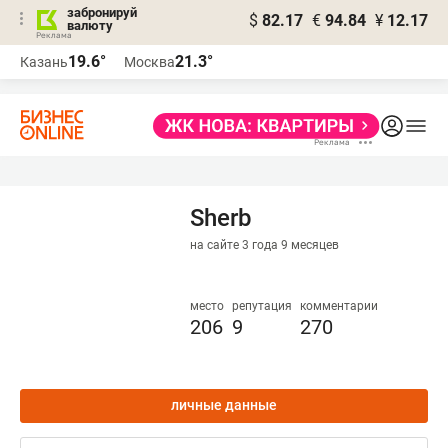
забронируй
$
82.17
€
94.84
¥
12.17
валюту
19.6°
21.3°
Казань
Москва
Sherb
на сайте 3 года 9 месяцев
место
репутация
комментарии
206
9
270
личные данные