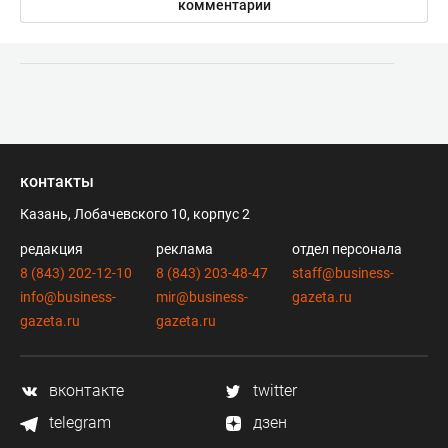
комментарии
контакты
Казань, Лобачевского 10, корпус 2
редакция
реклама
отдел персонала
8 (843) 202-12-10
8 (843) 203-48-47
staff@business-
info@business-
mir@business-
gazeta.ru
gazeta.ru
gazeta.ru
вконтакте
twitter
telegram
дзен