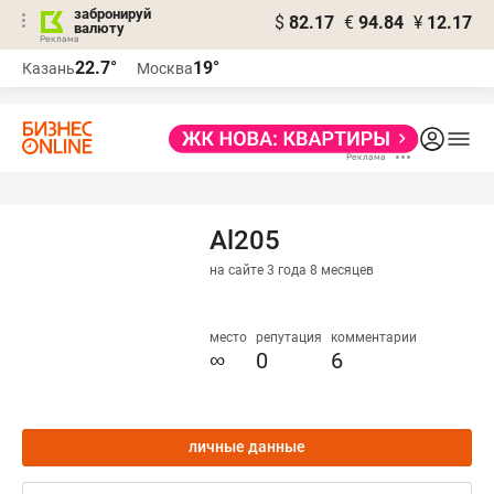
забронируй
$
82.17
€
94.84
¥
12.17
валюту
22.7°
19°
Казань
Москва
Al205
на сайте 3 года 8 месяцев
место
репутация
комментарии
∞
0
6
личные данные