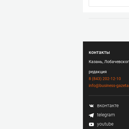
контакты
Казань, Лобачевского
редакция
8 (843) 202-12-10
info@business-gazeta
вконтакте
telegram
youtube