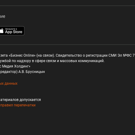
ние
зета «Бизнес Online» (на связи). Свидетельство о регистрации СМИ Эл №ФС 77
ужбой по надзору в сфере связи и массовых коммуникаций.
с Медия Холдинг»
редактор) А.В. Брусницын
ых данных
атериалов допускается
и
правил перепечатки