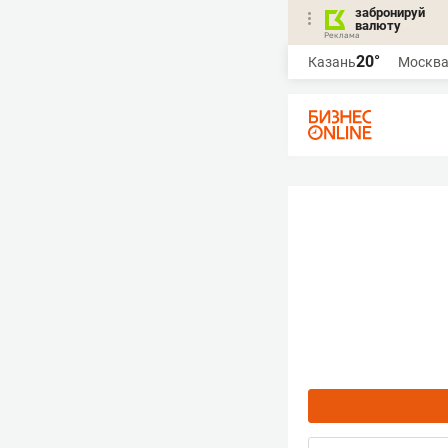
забронируй
валюту
20°
Казань
Москв