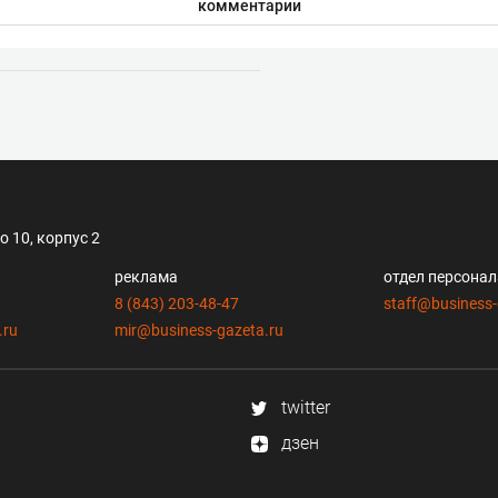
комментарии
 10, корпус 2
реклама
отдел персона
8 (843) 203-48-47
staff@business-
.ru
mir@business-gazeta.ru
twitter
дзен