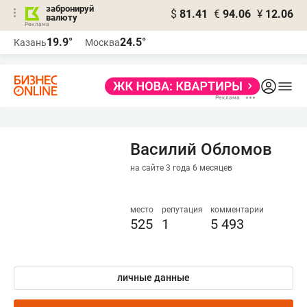
забронируй
$
81.41
€
94.06
¥
12.06
валюту
19.9°
24.5°
Казань
Москва
Василий Обломов
на сайте 3 года 6 месяцев
место
репутация
комментарии
525
1
5 493
личные данные