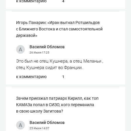
к комментарию
4
Игорь Панарин: «Иран выгнал Ротшильдов
с Ближнего Востока и стал самостоятельной
державой»
Василий Обломов
26 Июля
17:25
Это был не отец Кушнера, а отец Меланьи ,
отец Кушнера сидит во Франции.
к комментарию
1
Зачем приезжал патриарх Кирилл, как топ
КАМАЗа попал в СИЗО, кого переманила
в свою школу Загитова?
Василий Обломов
25 Июля
14:07