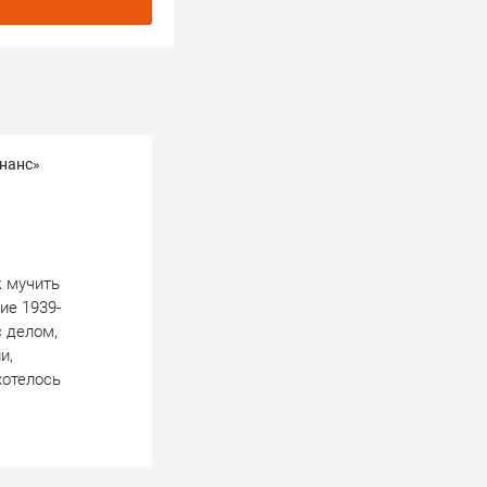
инанс»
к мучить
ие 1939-
с делом,
и,
хотелось