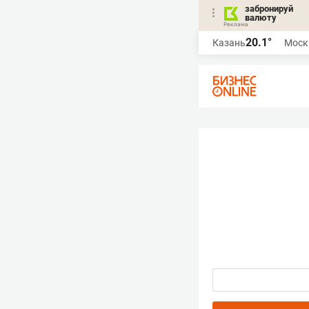
забронируй
валюту
20.1°
Казань
Моск