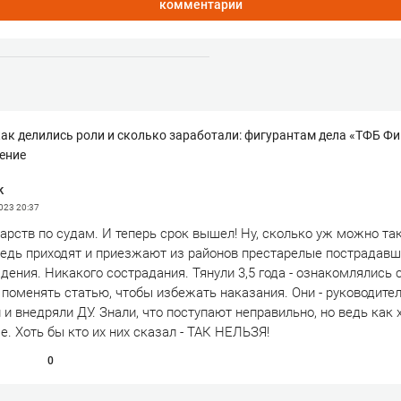
комментарии
как делились роли и сколько заработали: фигурантам дела «ТФБ Ф
ение
k
2023
20:37
арств по судам. И теперь срок вышел! Ну, сколько уж можно та
Ведь приходят и приезжают из районов престарелые пострадавш
дения. Никакого сострадания. Тянули 3,5 года - ознакомлялись 
поменять статью, чтобы избежать наказания. Они - руководител
и внедряли ДУ. Знали, что поступают неправильно, но ведь как 
. Хоть бы кто их них сказал - ТАК НЕЛЬЗЯ!
0