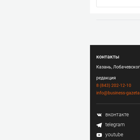
контакты
Казань, Лобачевского
редакция
8 (843) 202-12-10
info@business-gazeta
вконтакте
telegram
youtube