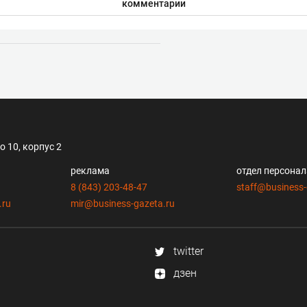
комментарии
 10, корпус 2
реклама
отдел персона
8 (843) 203-48-47
staff@business-
.ru
mir@business-gazeta.ru
twitter
дзен