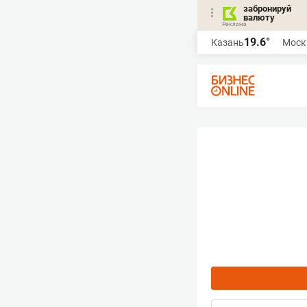
забронируй
валюту
19.6°
Казань
Моск