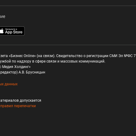
ние
зета «Бизнес Online» (на связи). Свидетельство о регистрации СМИ Эл №ФС 77
ужбой по надзору в сфере связи и массовых коммуникаций.
с Медия Холдинг»
редактор) А.В. Брусницын
ых данных
атериалов допускается
и
правил перепечатки