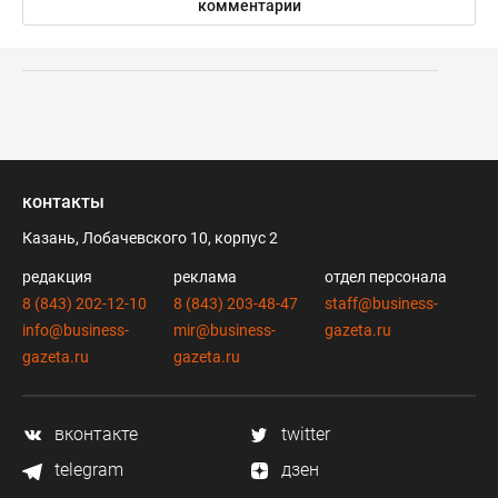
комментарии
контакты
Казань, Лобачевского 10, корпус 2
редакция
реклама
отдел персонала
8 (843) 202-12-10
8 (843) 203-48-47
staff@business-
info@business-
mir@business-
gazeta.ru
gazeta.ru
gazeta.ru
вконтакте
twitter
telegram
дзен