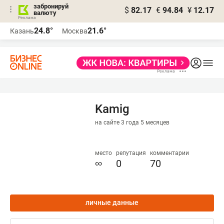
забронируй
$
82.17
€
94.84
¥
12.17
валюту
24.8°
21.6°
Казань
Москва
Kamig
на сайте 3 года 5 месяцев
место
репутация
комментарии
∞
0
70
личные данные