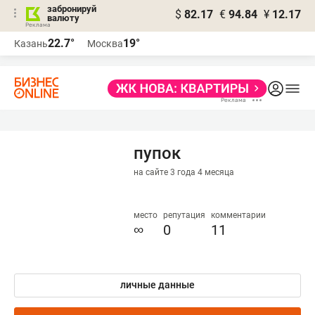
забронируй
$
82.17
€
94.84
¥
12.17
валюту
22.7°
19°
Казань
Москва
пупок
на сайте 3 года 4 месяца
место
репутация
комментарии
∞
0
11
личные данные