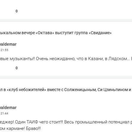
0
зыкальном вечере «Октава» выступит группа «Свидание»
waldemar
3
21:55
вые музыканты!! Очень неожиданно, что в Казани, в Лядском… Б
0
л в «клуб небожителей» вместе с Солженицыным, Си Цзиньпином и
waldemar
3
21:44
еджер! Один ТАИФ чего стоит!!! Весь промышленный потенциал 
ом кармане! Браво!!!