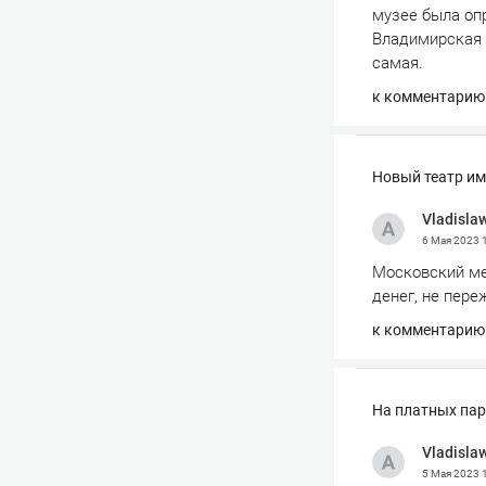
музее была оп
Владимирская и
самая.
к комментарию
Новый театр им
Vladisla
6 Мая 2023
Московский ме
денег, не пере
к комментарию
На платных пар
Vladisla
5 Мая 2023