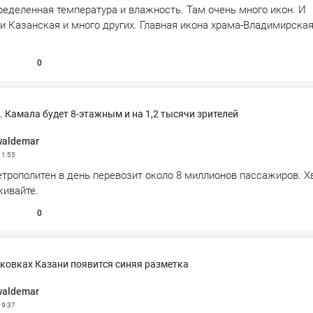
ределенная температура и влажность. Там очень много икон. И
 Казанская и много других. Главная икона храма-Владимирская
0
. Камала будет 8-этажным и на 1,2 тысячи зрителей
waldemar
11:55
трополитен в день перевозит около 8 миллионов пассажиров. Х
живайте.
0
ковках Казани появится синяя разметка
waldemar
19:37