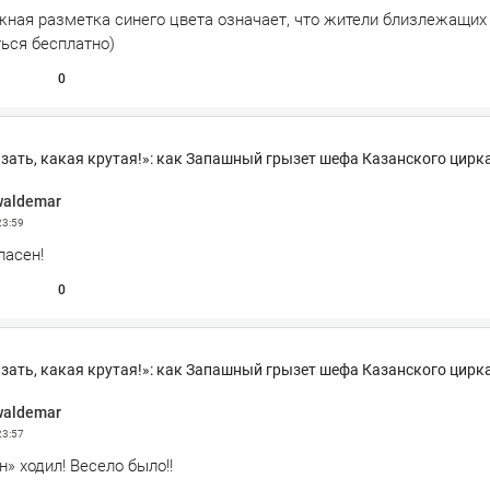
жная разметка синего цвета означает, что жители близлежащих
ься бесплатно)
0
зать, какая крутая!»: как Запашный грызет шефа Казанского цирк
waldemar
23:59
ласен!
0
зать, какая крутая!»: как Запашный грызет шефа Казанского цирк
waldemar
23:57
н» ходил! Весело было!!