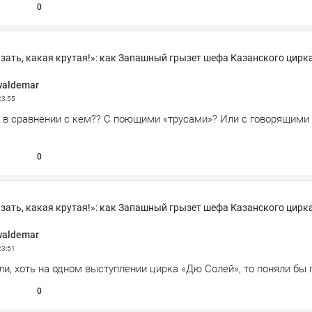
0
зать, какая крутая!»: как Запашный грызет шефа Казанского цирк
waldemar
23:55
 в сравнении с кем?? С поющими «трусами»? Или с говорящими
0
зать, какая крутая!»: как Запашный грызет шефа Казанского цирк
waldemar
23:51
и, хоть на одном выступлении цирка «Дю Солей», то поняли бы 
0