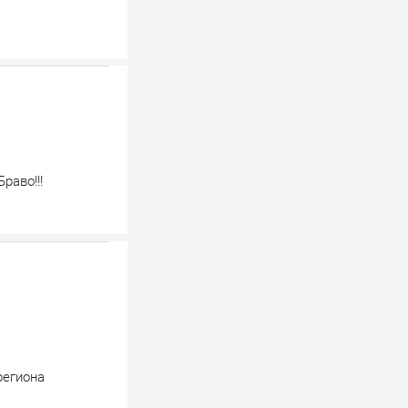
раво!!!
региона