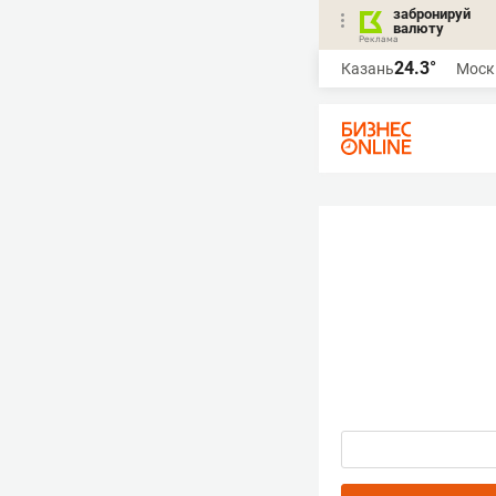
забронируй
валюту
24.3°
Казань
Моск