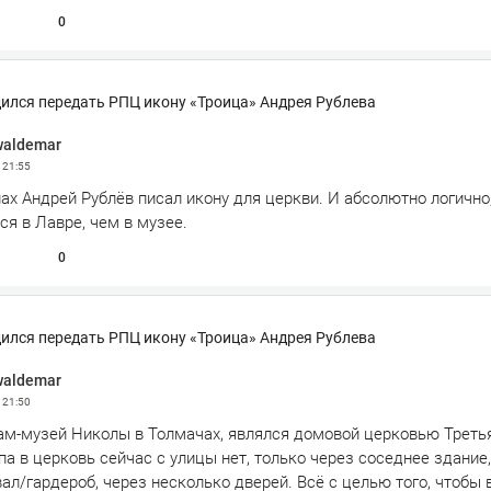
0
ился передать РПЦ икону «Троица» Андрея Рублева
waldemar
3
21:55
ах Андрей Рублёв писал икону для церкви. И абсолютно логично,
ся в Лавре, чем в музее.
0
ился передать РПЦ икону «Троица» Андрея Рублева
waldemar
3
21:50
рам-музей Николы в Толмачах, являлся домовой церковью Треть
а в церковь сейчас с улицы нет, только через соседнее здание,
вал/гардероб, через несколько дверей. Всё с целью того, чтобы 