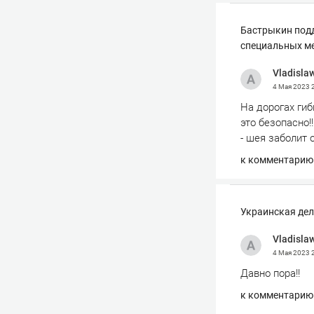
Бастрыкин подд
специальных м
Vladisla
4 Мая 2023
На дорогах гиб
это безопасно!!
- шея заболит 
к комментарию
Украинская дел
Vladisla
4 Мая 2023
Давно пора!!
к комментарию