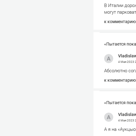
В Италии доро
могут парковат
к комментарию
«Пытается пока
Vladisla
4 Мая 2023
Абсолютно сог
к комментарию
«Пытается пока
Vladisla
4 Мая 2023
А я на «Аукцыо