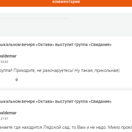
комментарии
зыкальном вечере «Октава» выступит группа «Свидание»
waldemar
3
22:02
руппа!! Приходите, не разочаруетесь! Ну такая, прикольная)
0
зыкальном вечере «Октава» выступит группа «Свидание»
waldemar
3
21:57
знаете где находится Лядской сад, то Вам и не надо. Мимо про