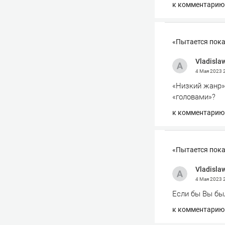
к комментарию
«Пытается пока
Vladisla
4 Мая 2023
«Низкий жанр»
«головами»?
к комментарию
«Пытается пока
Vladisla
4 Мая 2023
Если бы Вы был
к комментарию