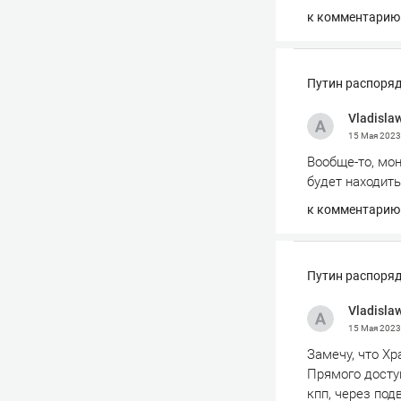
к комментарию
Путин распоряд
Vladisla
15 Мая 202
Вообще-то, мон
будет находить
к комментарию
Путин распоряд
Vladisla
15 Мая 202
Замечу, что Х
Прямого доступ
кпп, через под