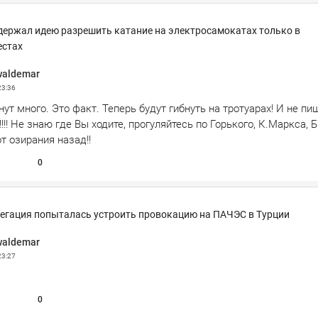
ержал идею разрешить катание на электросамокатах только в
естах
waldemar
23:36
нут много. Это факт. Теперь будут гибнуть на тротуарах! И не пиш
!!!! Не знаю где Вы ходите, прогуляйтесь по Горького, К.Маркса, 
от озирания назад!!
0
егация попыталась устроить провокацию на ПАЧЭС в Турции
waldemar
23:27
0