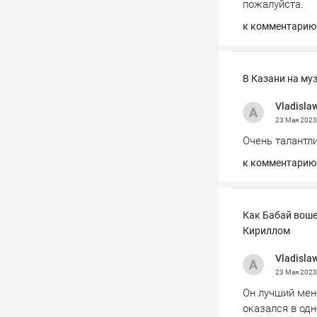
пожалуйста.
к комментарию
В Казани на му
Vladisla
23 Мая 202
Очень талантли
к комментарию
Как Бабай воше
Кириллом
Vladisla
23 Мая 202
Он лучший мен
оказался в одн