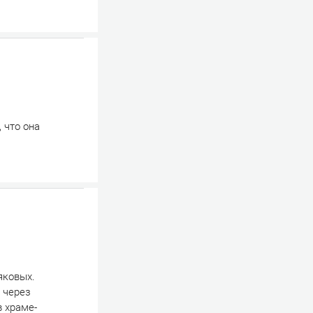
 что она
яковых.
 через
в храме-