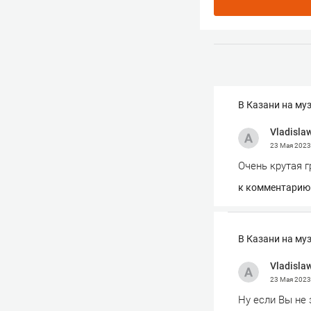
В Казани на му
Vladisla
23 Мая 202
Очень крутая г
к комментарию
В Казани на му
Vladisla
23 Мая 202
Ну если Вы не 