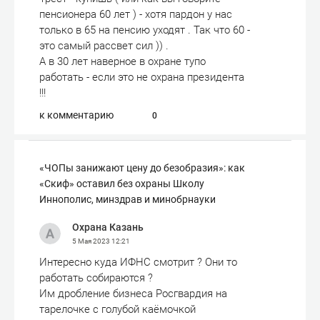
пенсионера 60 лет ) - хотя пардон у нас
только в 65 на пенсию уходят . Так что 60 -
это самый рассвет сил )) .
А в 30 лет наверное в охране тупо
работать - если это не охрана президента
!!!
к комментарию
0
«ЧОПы занижают цену до безобразия»: как
«Скиф» оставил без охраны Школу
Иннополис, минздрав и минобрнауки
Охрана Казань
5 Мая 2023
12:21
Интересно куда ИФНС смотрит ? Они то
работать собираются ?
Им дробление бизнеса Росгвардия на
тарелочке с голубой каёмочкой