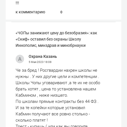
!!!!
к комментарию
0
«ЧОПы занижают цену до безобразия»: как
«Скиф» оставил без охраны Школу
Иннополис, минздрав и минобрнауки
Охрана Казань
5 Мая 2023
18:08
Че за бред ! Росгвардии нахрен школы не
нужны . У них другие цели и компетенции .
Школы Чопы уговаривают ,а те их не особо
брать хотят , цена то установлена нашем
Кабмином , ниже низшего.
По школам прямые контракты без 44 ФЗ .
И за те копейки которые установил
Кабмин получают все ровно столько -
сколько платят !
Трест - купишь ( или как вы говорите