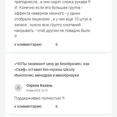
преподнесла , а они сидят сложа рукава !!!
И. Конечно если это большая группа -
эффекта наверное немного - у одних
отобрали лицензию , а у них ещё 10 штук в
запасе , нужно всю группу компаний
накрывать - чтоб другим не повадно было
!!!
к комментарию
0
«ЧОПы занижают цену до безобразия»: как
«Скиф» оставил без охраны Школу
Иннополис, минздрав и минобрнауки
Охрана Казань
5 Мая 2023
12:15
Поддерживаю полностью !!!
к комментарию
0