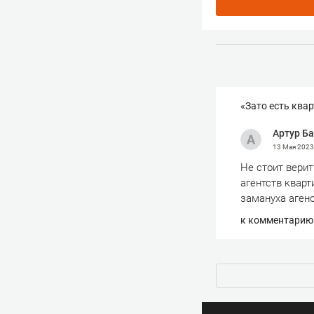
«Зато есть ква
Артур Б
13 Мая 202
Не стоит верит
агентств кварт
замануха агенс
к комментарию