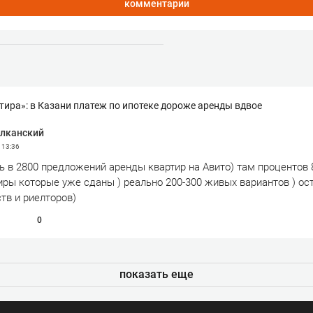
комментарии
ртира»: в Казани платеж по ипотеке дороже аренды вдвое
алканский
3
13:36
ь в 2800 предложений аренды квартир на Авито) там процентов 
иры которые уже сданы ) реально 200-300 живых вариантов ) ос
тв и риелторов)
0
показать еще