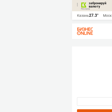
забронируй
валюту
27.3°
Казань
Моск