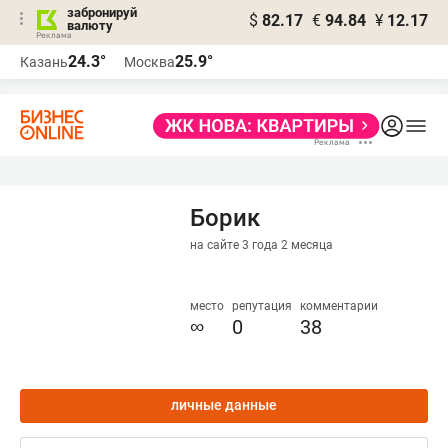
забронируй
$
82.17
€
94.84
¥
12.17
валюту
24.3°
25.9°
Казань
Москва
Борик
на сайте 3 года 2 месяца
место
репутация
комментарии
∞
0
38
личные данные