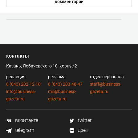
комментарии
контакты
Казань, Лобачевского 10, корпус 2
редакция
реклама
отдел персонала
8 (843) 202-12-10
8 (843) 203-48-47
staff@business-
info@business-
mir@business-
gazeta.ru
gazeta.ru
gazeta.ru
вконтакте
twitter
telegram
дзен