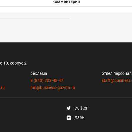
комментарии
 10, корпус 2
реклама
отдел персона
8 (843) 203-48-47
staff@business-
.ru
mir@business-gazeta.ru
twitter
дзен