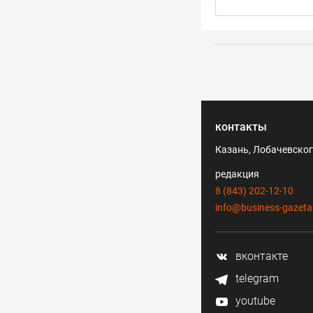
контакты
Казань, Лобачевского
редакция
8 (843) 202-12-10
info@business-gazeta
вконтакте
telegram
youtube