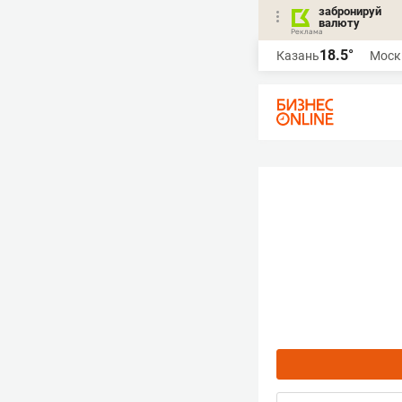
забронируй
валюту
18.5°
Казань
Моск