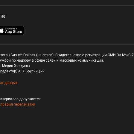
ние
зета «Бизнес Online» (на связи). Свидетельство о регистрации СМИ Эл №ФС 77
ужбой по надзору в сфере связи и массовых коммуникаций.
с Медия Холдинг»
редактор) А.В. Брусницын
ых данных
атериалов допускается
и
правил перепечатки