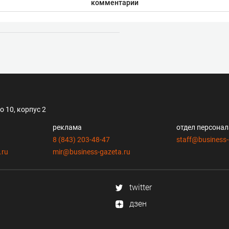
комментарии
 10, корпус 2
реклама
отдел персона
8 (843) 203-48-47
staff@business-
.ru
mir@business-gazeta.ru
twitter
дзен