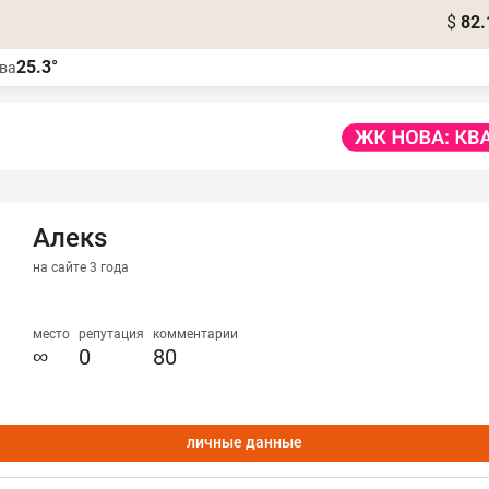
$
82.
25.3°
ва
Алекs
на сайте 3 года
место
репутация
комментарии
∞
0
80
личные данные