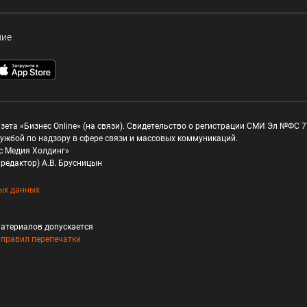
ние
зета «Бизнес Online» (на связи). Свидетельство о регистрации СМИ Эл №ФС 77
ужбой по надзору в сфере связи и массовых коммуникаций.
с Медия Холдинг»
редактор) А.В. Брусницын
ых данных
атериалов допускается
и
правил перепечатки