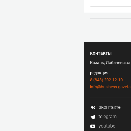
контакты
Казань, Лобачевского
редакция
8 (843) 202-12-10
info@business-gazeta
вконтакте
telegram
youtube