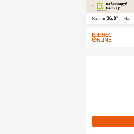
забронируй
валюту
26.8°
Казань
Моск