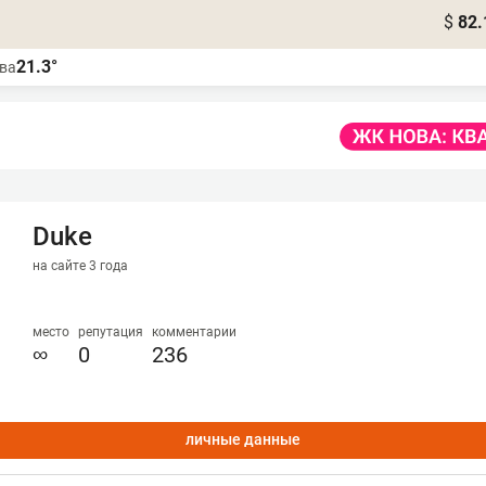
$
82.
21.3°
ва
Dukе
на сайте 3 года
место
репутация
комментарии
∞
0
236
личные данные