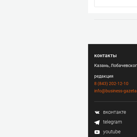
контакты
Казань, Лобачевского
редакция
8 (843) 202-12-10
info@business-gazeta
вконтакте
telegram
youtube