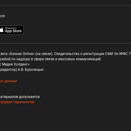
ние
зета «Бизнес Online» (на связи). Свидетельство о регистрации СМИ Эл №ФС 77
ужбой по надзору в сфере связи и массовых коммуникаций.
с Медия Холдинг»
редактор) А.В. Брусницын
ых данных
атериалов допускается
и
правил перепечатки