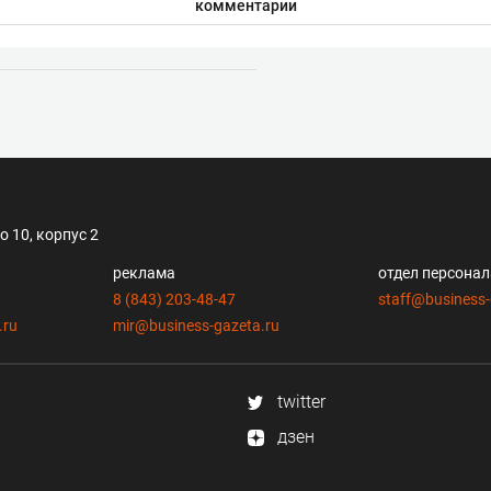
комментарии
 10, корпус 2
реклама
отдел персона
8 (843) 203-48-47
staff@business-
.ru
mir@business-gazeta.ru
twitter
дзен