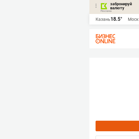
забронируй
валюту
18.5°
Казань
Моск