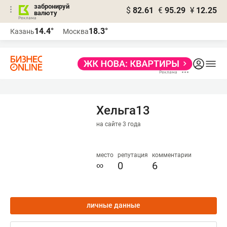
забронируй
$
82.61
€
95.29
¥
12.25
валюту
14.4°
18.3°
Казань
Москва
Хельга13
на сайте 3 года
место
репутация
комментарии
∞
0
6
личные данные