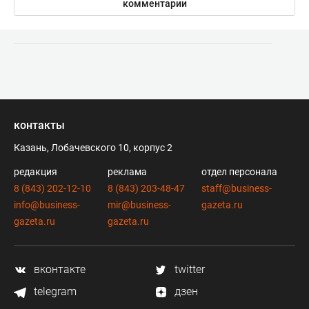
комментарии
контакты
Казань, Лобачевского 10, корпус 2
редакция
реклама
отдел персонала
8 (843) 202-12-10
8 (843) 203-48-47
staff@business-
info@business-
mir@business-
gazeta.ru
gazeta.ru
gazeta.ru
вконтакте
twitter
telegram
дзен