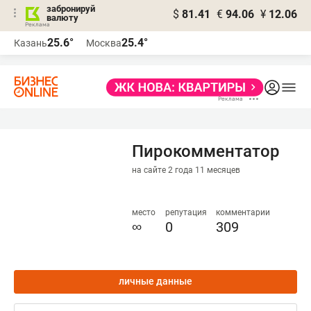
забронируй
$
81.41
€
94.06
¥
12.06
валюту
25.6°
25.4°
Казань
Москва
Пирокомментатор
на сайте 2 года 11 месяцев
место
репутация
комментарии
∞
0
309
личные данные