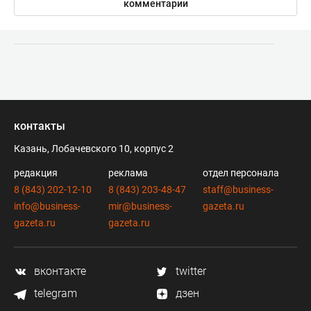
комментарии
контакты
Казань, Лобачевского 10, корпус 2
редакция
реклама
отдел персонала
8 (843) 202-12-10
8 (843) 203-48-47
staff@business-
info@business-
mir@business-
gazeta.ru
gazeta.ru
gazeta.ru
вконтакте
twitter
telegram
дзен