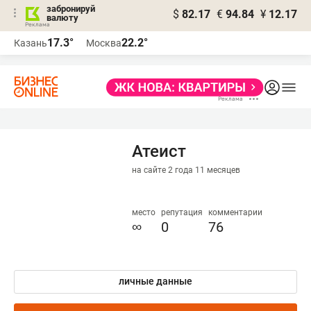
забронируй
$
82.17
€
94.84
¥
12.17
валюту
17.3°
22.2°
Казань
Москва
Атеист
на сайте 2 года 11 месяцев
место
репутация
комментарии
∞
0
76
личные данные