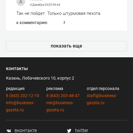
4 Декабря 2025
09:44
Так не пойдет. Только штурмовая пехота
к комментарию
7
показать еще
контакты
Казань, Лобачевского 10, корпус 2
редакция
реклама
отдел персонала
8 (843) 202-12-10
8 (843) 203-48-47
staff@business-
info@business-
mir@business-
gazeta.ru
gazeta.ru
gazeta.ru
вконтакте
twitter