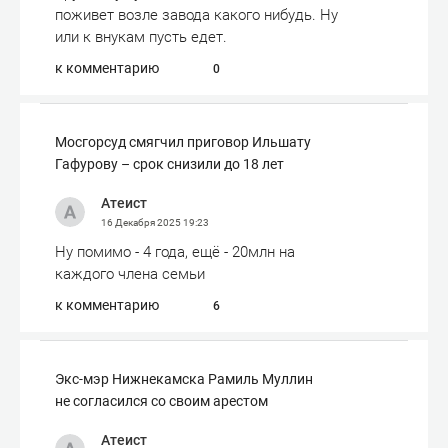
поживет возле завода какого нибудь. Ну
или к внукам пусть едет.
к комментарию
0
Мосгорсуд смягчил приговор Ильшату
Гафурову – срок снизили до 18 лет
Атеист
16 Декабря 2025
19:23
Ну помимо - 4 года, ещё - 20млн на
каждого члена семьи
к комментарию
6
Экс-мэр Нижнекамска Рамиль Муллин
не согласился со своим арестом
Атеист