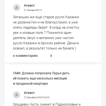
Атеист
21 Января
08:15
Зиганшин же ещё старое русло Казанки
не дозачистил и не благоустроил, а уже
опять подряды берет. 8 млрд на очистку
рек и иловые поля ? Помнится один
деятель (вкус и витамин) уже чистил
русло Казанки в Арском районе. Деньги
освоил, а результат только на бумаге )
к комментарию
0
СМИ: Долина попросила Лурье дать
ей пожить еще несколько месяцев
в проданной квартире
Атеист
27 Декабря 2025
04:20
Хрущевку пусть снимет в Подмосковье и