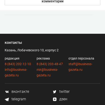
комментарии
контакты
Казань, Лобачевского 10, корпус 2
редакция
реклама
отдел персонала
8 (843) 202-12-10
8 (843) 203-48-47
staff@business-
info@business-
mir@business-
gazeta.ru
gazeta.ru
gazeta.ru
вконтакте
twitter
telegram
дзен