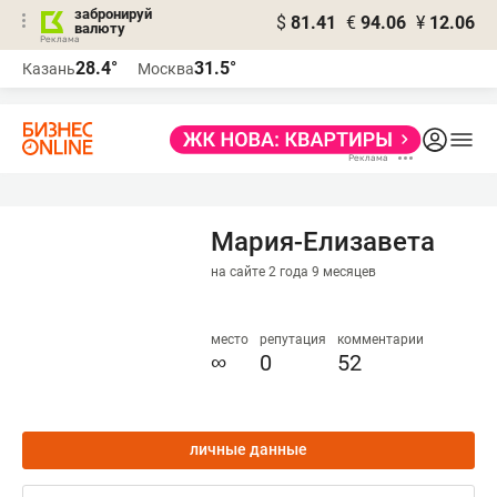
забронируй
$
81.41
€
94.06
¥
12.06
валюту
28.4°
31.5°
Казань
Москва
Мария-Елизавета
на сайте 2 года 9 месяцев
место
репутация
комментарии
∞
0
52
личные данные