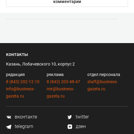
комментарии
контакты
Казань, Лобачевского 10, корпус 2
редакция
реклама
отдел персонала
8 (843) 202-12-10
8 (843) 203-48-47
staff@business-
info@business-
mir@business-
gazeta.ru
gazeta.ru
gazeta.ru
вконтакте
twitter
telegram
дзен