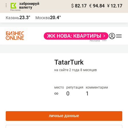
забронируй
$
82.17
€
94.84
¥
12.17
валюту
23.3°
20.4°
Казань
Москва
TatarTurk
на сайте 2 года 8 месяцев
место
репутация
комментарии
∞
0
1
личные данные