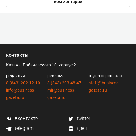
комментарии
контакты
Казань, Лобачевского 10, корпус 2
редакция
реклама
отдел персонала
8 (843) 202-12-10
8 (843) 203-48-47
staff@business-
info@business-
mir@business-
gazeta.ru
gazeta.ru
gazeta.ru
вконтакте
twitter
telegram
дзен