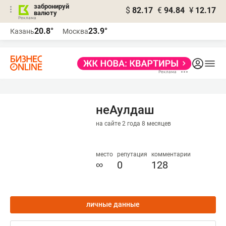
забронируй
$
82.17
€
94.84
¥
12.17
валюту
20.8°
23.9°
Казань
Москва
неАулдаш
на сайте 2 года 8 месяцев
место
репутация
комментарии
∞
0
128
личные данные