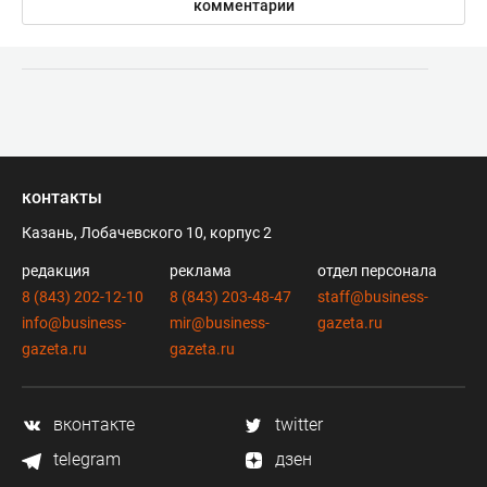
комментарии
контакты
Казань, Лобачевского 10, корпус 2
редакция
реклама
отдел персонала
8 (843) 202-12-10
8 (843) 203-48-47
staff@business-
info@business-
mir@business-
gazeta.ru
gazeta.ru
gazeta.ru
вконтакте
twitter
telegram
дзен