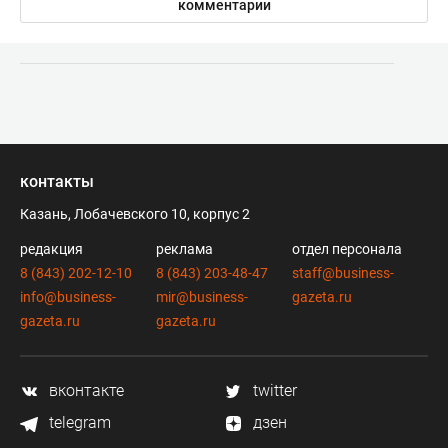
комментарии
контакты
Казань, Лобачевского 10, корпус 2
редакция
реклама
отдел персонала
8 (843) 202-12-10
8 (843) 203-48-47
staff@business-
info@business-
mir@business-
gazeta.ru
gazeta.ru
gazeta.ru
вконтакте
twitter
telegram
дзен