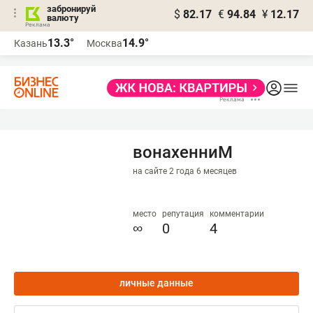
забронируй
$
82.17
€
94.84
¥
12.17
валюту
13.3°
14.9°
Казань
Москва
вонахенниМ
на сайте 2 года 6 месяцев
место
репутация
комментарии
∞
0
4
личные данные